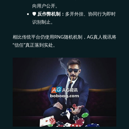
向用户公开。
🛡️
反作弊机制：
多开外挂、协同行为即时
识别制止。
相比传统平台仍使用RNG随机机制，AG真人视讯将
“信任”真正落到实处。