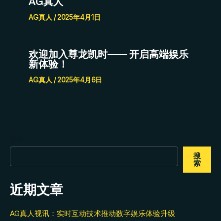
AG真人
AG真人
/
2025年4月1日
欢迎加入尊龙凯时—— 开启高端娱乐
新体验！
AG真人
/
2025年4月6日
搜索
搜
索
近期文章
AG真人视讯：实时互动技术推动数字娱乐体验升级