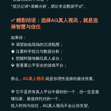
“
投注记录+策略分析，堪比专业数据平台
”。
✅ 精彩结语：选择AG真人视讯，就是选
择智慧与信任
如果你：
🎯 渴望如临现场的沉浸氛围；
🧠 注重科学投注与数据分析；
📱 想随时随地畅玩真人桌台；
💎 更看重公平安全的游戏平台；
那么，
AG真人视讯
就是你理性选择的最佳答案。
💬 它不是所有真人平台中最吵的一个，但一定是最
懂玩家、最值得托付的一个。
投入时间与信任，AG真人视讯不会让你失望。