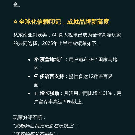
念。
⭐ 全球化信赖印记，成就品牌新高度
从东南亚到欧美，AG真人视讯已成为全球高端玩家
的共同选择。2025年上半年成绩单如下：
🌍
覆盖地域广：
用户遍布38个国家与地
区；
💬
多语言支持：
提供多达12种语言界
面；
📊
增长强劲：
月活用户同比增长61%，用
户留存率高达70%以上。
玩家好评不断：
“
流畅到让我忘记是在玩线上
”；
“
客服响应从不掉链
”；