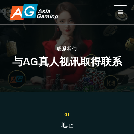
跳
MAIN
至
MEN
内
容
联系我们
与AG真人视讯取得联系
01
地址