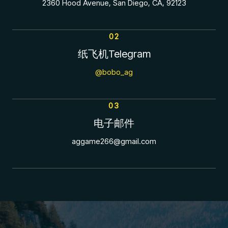
2360 Hood Avenue, San Diego, CA, 92123
02
纸飞机Telegram
@bobo_ag
03
电子邮件
aggame266@gmail.com