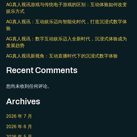
AG真人视讯游戏与传统电子游戏的区别：互动体验如何改变
娱乐方式
AG真人视讯：互动娱乐迈向智能化时代，打造沉浸式数字体
验
AG真人视讯：数字互动娱乐迈入全新时代，沉浸式体验成为
发展趋势
AG真人视讯新视角：互动直播时代下的沉浸式数字体验
Recent Comments
您尚未收到任何评论。
Archives
2026 年 7 月
2026 年 6 月
2026 年 5 月