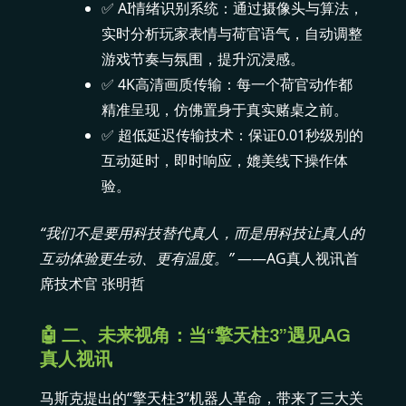
✅ AI情绪识别系统：通过摄像头与算法，
实时分析玩家表情与荷官语气，自动调整
游戏节奏与氛围，提升沉浸感。
✅ 4K高清画质传输：每一个荷官动作都
精准呈现，仿佛置身于真实赌桌之前。
✅ 超低延迟传输技术：保证0.01秒级别的
互动延时，即时响应，媲美线下操作体
验。
“我们不是要用科技替代真人，而是用科技让真人的
互动体验更生动、更有温度。”
——AG真人视讯首
席技术官 张明哲
🤖 二、未来视角：当“擎天柱3”遇见AG
真人视讯
马斯克提出的“擎天柱3”机器人革命，带来了三大关