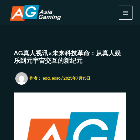
跳
MAIN
至
MEN
内
容
AG真人视讯×未来科技革命：从真人娱
乐到元宇宙交互的新纪元
作者：
edd, ediro
/
2025年7月15日