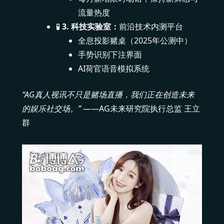
流量热度
🧪
3. 科技实验室：
前沿技术内测平台
全息投影赌桌（2025年公测中）
手势识别下注界面
AI荷官语音模拟系统
“AG真人视讯不只是赌场直播，我们正在创造未来
的娱乐社交场。”
——AG未来研究院执行总监 王立
群