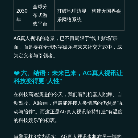
全球分
2030
打破地理边界，构建无国界娱
布式游
年
乐网络系统
戏平台
AG真人视讯的愿景，已不再局限于“线上赌场”层
面，而是要在全球数字娱乐与未来社交方式中，成
为定义者与引领者。
❤️ 六、结语：未来已来，AG真人视讯让
科技变得更“人性”
在科技高速演进的今天，我们看到机器人跳舞、自
动驾驶、AI绘画，但最能连接人类情感的仍然是“互
动与陪伴”。而这正是AG真人视讯坚持打造“有温度
的科技娱乐”的初衷。
当擎天柱3成为现实，AG真人视讯也将在另一端的