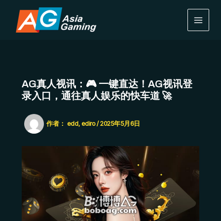
跳
MAIN
至
MEN
内
容
AG真人视讯：🎮 一键直达！AG视讯登
录入口，通往真人娱乐的快车道 🚀
作者：
edd, ediro
/
2025年5月6日