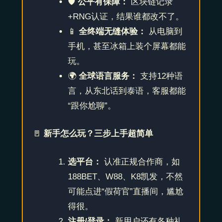
🛡️
公平有保障：
区块链记录
+RNG认证，结果谁都改不了。
📱
全终端无缝体验：
从电脑到
手机，甚至冰箱上装个屏幕都能
玩。
🌍
全球语言服务：
支持12种语
言，从东北话到泰语，客服都能
“跟你尬聊”。
🚪
新手怎么玩？三步上手超简单
选平台：
认准正规合作商，如
188BET、W88、K8凯发，不然
可能点进“假荷官”直播间，尴尬
得很。
注册/登录：
新用户还有各种礼