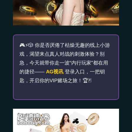
🎮⚡🎲 你是否厌倦了枯燥无趣的线上小游
戏，渴望来点真人对战的刺激体验？别
急，今天就带你走一波“内行玩家”都在用
的捷径——
AG视讯
登录入口，一把钥
匙，开启你的VIP赌场之旅！🏆🃏