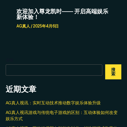
欢迎加入尊龙凯时—— 开启高端娱乐
新体验！
AG真人
/
2025年4月6日
搜索
搜
索
近期文章
AG真人视讯：实时互动技术推动数字娱乐体验升级
AG真人视讯游戏与传统电子游戏的区别：互动体验如何改变
娱乐方式