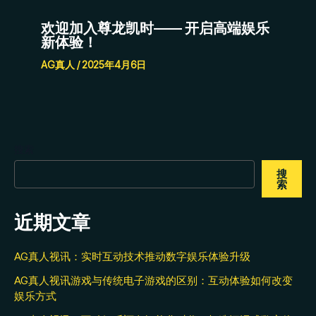
欢迎加入尊龙凯时—— 开启高端娱乐
新体验！
AG真人
/
2025年4月6日
搜索
搜
索
近期文章
AG真人视讯：实时互动技术推动数字娱乐体验升级
AG真人视讯游戏与传统电子游戏的区别：互动体验如何改变
娱乐方式