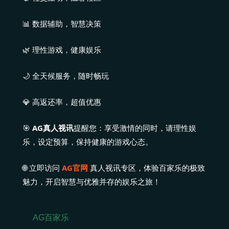
📊 数据辅助，智慧决策
🌿 理性游戏，健康娱乐
🌙 全天候服务，随时畅玩
💎 高返还率，超值优惠
🎯
AG真人视讯
提醒您：享受激情的同时，请理性娱
乐，设定预算，保持健康的游戏心态。
🌐 立即访问
AG官网
真人视讯专区，体验百家乐的极致
魅力，开启智慧与优雅并存的娱乐之旅！
AG百家乐