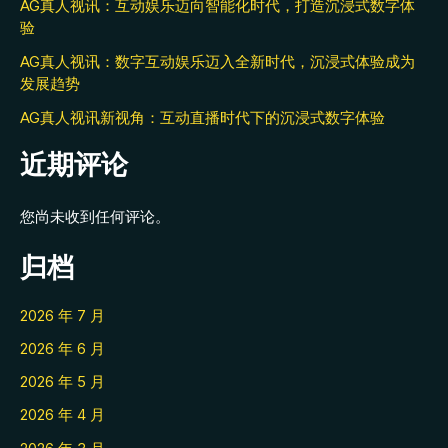
AG真人视讯：互动娱乐迈向智能化时代，打造沉浸式数字体
验
AG真人视讯：数字互动娱乐迈入全新时代，沉浸式体验成为
发展趋势
AG真人视讯新视角：互动直播时代下的沉浸式数字体验
近期评论
您尚未收到任何评论。
归档
2026 年 7 月
2026 年 6 月
2026 年 5 月
2026 年 4 月