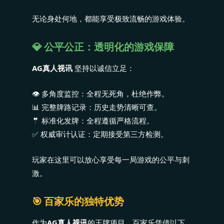
无论身处何地，都能享受极致流畅的游戏体验。
💎 公平公正：透明化的游戏保障
AG真人视讯
坚持以诚信立足：
👁️ 多角度监控：全程无死角，杜绝作弊。
📊 完整牌路记录：历史走势清晰可查。
🤵 标准化发牌：全程遵循严格流程。
✅ 权威审计认证：定期接受第三方检测。
玩家在这里可以放心享受每一局游戏的公平与刺
激。
🎯 百家乐的独特优势
作为
AG真人视讯
的王牌项目，百家乐凭借以下