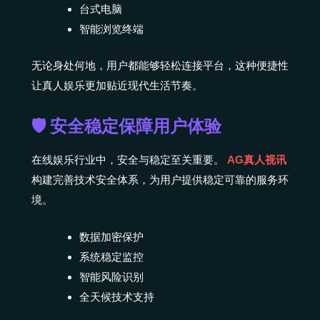
台式电脑
智能浏览终端
无论身处何地，用户都能够轻松连接平台，这种便捷性
让真人娱乐更加贴近现代生活节奏。
🛡️ 安全稳定保障用户体验
在线娱乐行业中，安全与稳定至关重要。
AG真人视讯
构建完善技术安全体系，为用户提供稳定可靠的服务环
境。
数据加密保护
系统稳定监控
智能风险识别
全天候技术支持