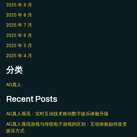
2025 年 9 月
2025 年 8 月
2025 年 7 月
2025 年 6 月
2025 年 5 月
2025 年 4 月
分类
AG真人
Recent Posts
AG真人视讯：实时互动技术推动数字娱乐体验升级
AG真人视讯游戏与传统电子游戏的区别：互动体验如何改变
娱乐方式