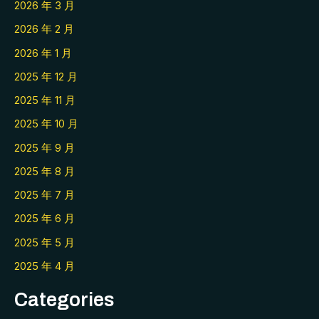
2026 年 3 月
2026 年 2 月
2026 年 1 月
2025 年 12 月
2025 年 11 月
2025 年 10 月
2025 年 9 月
2025 年 8 月
2025 年 7 月
2025 年 6 月
2025 年 5 月
2025 年 4 月
Categories