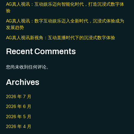
AG真人视讯：互动娱乐迈向智能化时代，打造沉浸式数字体
验
AG真人视讯：数字互动娱乐迈入全新时代，沉浸式体验成为
发展趋势
AG真人视讯新视角：互动直播时代下的沉浸式数字体验
Recent Comments
您尚未收到任何评论。
Archives
2026 年 7 月
2026 年 6 月
2026 年 5 月
2026 年 4 月