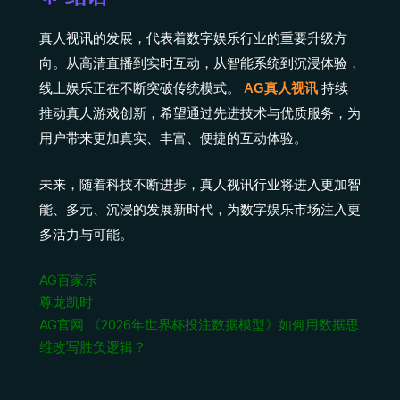
真人视讯的发展，代表着数字娱乐行业的重要升级方
向。从高清直播到实时互动，从智能系统到沉浸体验，
线上娱乐正在不断突破传统模式。
AG真人视讯
持续
推动真人游戏创新，希望通过先进技术与优质服务，为
用户带来更加真实、丰富、便捷的互动体验。
未来，随着科技不断进步，真人视讯行业将进入更加智
能、多元、沉浸的发展新时代，为数字娱乐市场注入更
多活力与可能。
AG百家乐
尊龙凯时
AG官网 《2026年世界杯投注数据模型》如何用数据思
维改写胜负逻辑？