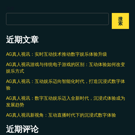
搜索
搜
索
近期文章
AG真人视讯：实时互动技术推动数字娱乐体验升级
AG真人视讯游戏与传统电子游戏的区别：互动体验如何改变
娱乐方式
AG真人视讯：互动娱乐迈向智能化时代，打造沉浸式数字体
验
AG真人视讯：数字互动娱乐迈入全新时代，沉浸式体验成为
发展趋势
AG真人视讯新视角：互动直播时代下的沉浸式数字体验
近期评论