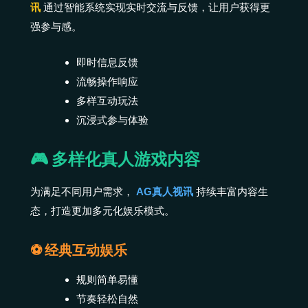
讯
通过智能系统实现实时交流与反馈，让用户获得更
强参与感。
即时信息反馈
流畅操作响应
多样互动玩法
沉浸式参与体验
🎮 多样化真人游戏内容
为满足不同用户需求，
AG真人视讯
持续丰富内容生
态，打造更加多元化娱乐模式。
⚽ 经典互动娱乐
规则简单易懂
节奏轻松自然