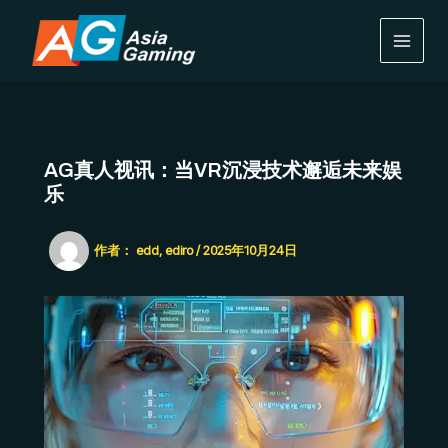
跳
MAIN
至
MEN
内
容
AG真人视讯：当VR沉浸技术邂逅未来娱
乐
作者：
edd, ediro
/
2025年10月24日