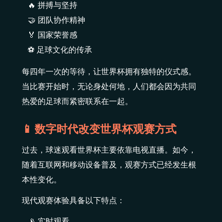
🔥 拼搏与坚持
🤝 团队协作精神
🏅 国家荣誉感
⚽ 足球文化的传承
每四年一次的等待，让世界杯拥有独特的仪式感。
当比赛开始时，无论身处何地，人们都会因为共同
热爱的足球而紧密联系在一起。
📱 数字时代改变世界杯观赛方式
过去，球迷观看世界杯主要依靠电视直播。如今，
随着互联网和移动设备普及，观赛方式已经发生根
本性变化。
现代观赛体验具备以下特点：
📡 实时观看