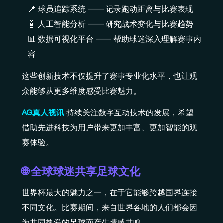
📍 球员追踪系统 —— 记录跑动距离与比赛表现
🤖 人工智能分析 —— 研究战术变化与比赛趋势
📊 数据可视化平台 —— 帮助球迷深入理解赛事内
容
这些创新技术不仅提升了赛事专业化水平，也让观
众能够从更多维度感受比赛魅力。
AG真人视讯
持续关注数字互动技术的发展，希望
借助先进科技为用户带来更加丰富、更加智能的观
赛体验。
🌐 全球球迷共享足球文化
世界杯最大的魅力之一，在于它能够跨越国界连接
不同文化。比赛期间，来自世界各地的人们都会因
为共同热爱的足球而产生情感共鸣。