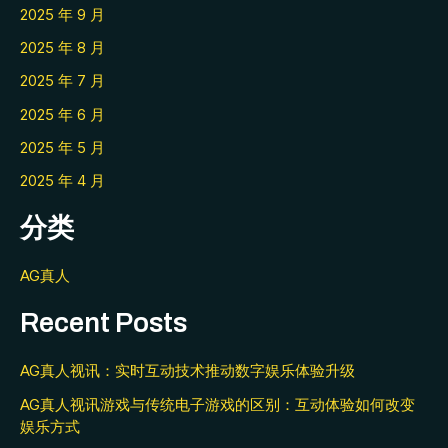
2025 年 9 月
2025 年 8 月
2025 年 7 月
2025 年 6 月
2025 年 5 月
2025 年 4 月
分类
AG真人
Recent Posts
AG真人视讯：实时互动技术推动数字娱乐体验升级
AG真人视讯游戏与传统电子游戏的区别：互动体验如何改变
娱乐方式