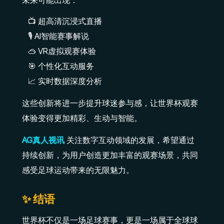
📺 超高清沉浸式直播
🎙️ AI智能赛事解说
🥽 VR虚拟观赛体验
🎯 个性化互动服务
📈 实时数据深度分析
这些创新将进一步提升球迷参与感，让世界杯观赛
体验变得更加精彩、生动与智能。
AG真人视讯
关注数字互动领域的发展，希望通过
持续创新，为用户创造更加丰富的观赛场景，共同
感受足球运动带来的无限魅力。
✨ 结语
世界杯不仅是一场足球赛事，更是一场属于全球球