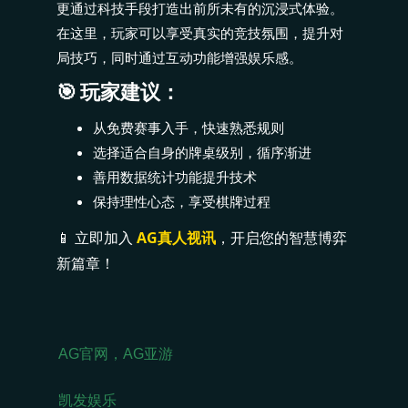
更通过科技手段打造出前所未有的沉浸式体验。
在这里，玩家可以享受真实的竞技氛围，提升对
局技巧，同时通过互动功能增强娱乐感。
🎯 玩家建议：
从免费赛事入手，快速熟悉规则
选择适合自身的牌桌级别，循序渐进
善用数据统计功能提升技术
保持理性心态，享受棋牌过程
📱 立即加入
AG真人视讯
，开启您的智慧博弈
新篇章！
AG官网，AG亚游
凯发娱乐