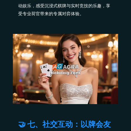
动娱乐，感受沉浸式棋牌与实时竞技的乐趣，享
受专业荷官带来的专属对弈体验。
🤝 七、社交互动：以牌会友