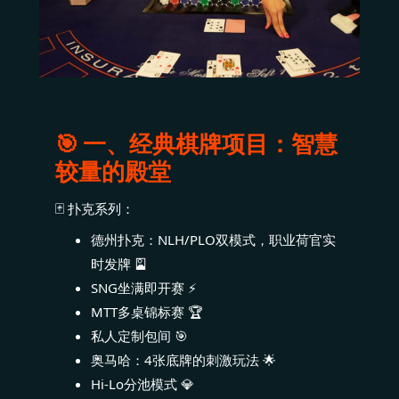
🎯 一、经典棋牌项目：智慧
较量的殿堂
🃏 扑克系列：
德州扑克：NLH/PLO双模式，职业荷官实
时发牌 🎴
SNG坐满即开赛 ⚡
MTT多桌锦标赛 🏆
私人定制包间 🎯
奥马哈：4张底牌的刺激玩法 🌟
Hi-Lo分池模式 💎