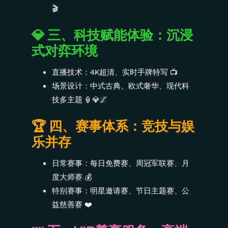
🎬
💎 三、科技赋能体验：沉浸
式对弈环境
直播技术：4K超清、实时手牌特写 📺
场景设计：中式古典、欧式奢华、现代科
技多主题 🏮💎🌌
🏆 四、赛事体系：竞技与娱
乐并存
日常赛事：每日免费赛、周冠军联赛、月
度大师赛 💰
特别赛事：明星邀请赛、节日主题赛、公
益慈善赛 ❤️