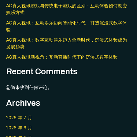
AG真人视讯游戏与传统电子游戏的区别：互动体验如何改变
娱乐方式
AG真人视讯：互动娱乐迈向智能化时代，打造沉浸式数字体
验
AG真人视讯：数字互动娱乐迈入全新时代，沉浸式体验成为
发展趋势
AG真人视讯新视角：互动直播时代下的沉浸式数字体验
Recent Comments
您尚未收到任何评论。
Archives
2026 年 7 月
2026 年 6 月