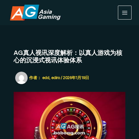
跳
MAIN
至
MEN
内
容
AG真人视讯深度解析：以真人游戏为核
心的沉浸式视讯体验体系
作者：
edd, ediro
/
2026年1月19日