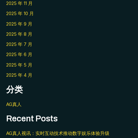
2025 年 11 月
2025 年 10 月
2025 年 9 月
2025 年 8 月
2025 年 7 月
2025 年 6 月
2025 年 5 月
2025 年 4 月
分类
AG真人
Recent Posts
AG真人视讯：实时互动技术推动数字娱乐体验升级