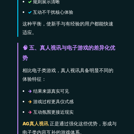
✓
规则展示清晰
✓
互动不干扰核心体验
这种平衡，使新手与有经验的用户都能快速
适应。
🧠 五、真人视讯与电子游戏的差异化优
势
相比电子类游戏，真人视讯具备明显不同的
体验特征：
→
结果来源真实可见
→
游戏过程更具仪式感
→
互动氛围更接近现实
AG真人视讯
正是通过强化这些优势，形成与
电子类内容互补的游戏体系。