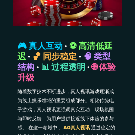
🎮 真人互动
·
⚽️ 高清低延
迟
·
🏀 同步稳定
·
🧠 类型
结构
·
📊 过程透明
·
🌐 体验
升级
随着数字技术不断进步，真人视讯游戏逐渐成
为线上娱乐领域的重要组成部分。相比传统电
子游戏，真人视讯更强调真实互动、现场氛围
与即时反馈，为用户提供接近线下体验的参与
感。 在这一领域中，
AG真人视讯
通过稳定的