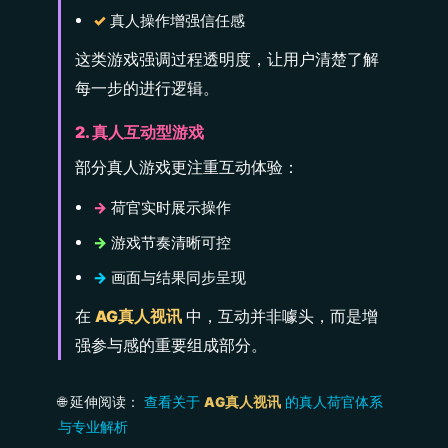
✓
真人操作增强信任感
这类游戏强调过程透明度，让用户清楚了解
每一步的进行逻辑。
2. 真人互动型游戏
部分真人游戏更注重互动体验：
→
荷官实时展示操作
→
游戏节奏清晰可控
→
画面与结果同步呈现
在
AG真人视讯
中，互动并非噱头，而是增
强参与感的重要组成部分。
🌐 延伸阅读：
查看关于
AG真人视讯
的真人荷官体系
与专业解析