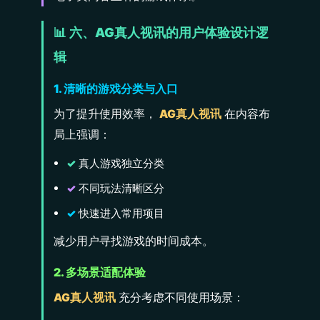
📊 六、AG真人视讯的用户体验设计逻
辑
1. 清晰的游戏分类与入口
为了提升使用效率，
AG真人视讯
在内容布
局上强调：
✓
真人游戏独立分类
✓
不同玩法清晰区分
✓
快速进入常用项目
减少用户寻找游戏的时间成本。
2. 多场景适配体验
AG真人视讯
充分考虑不同使用场景：