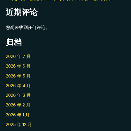
近期评论
您尚未收到任何评论。
归档
2026 年 7 月
2026 年 6 月
2026 年 5 月
2026 年 4 月
2026 年 3 月
2026 年 2 月
2026 年 1 月
2025 年 12 月