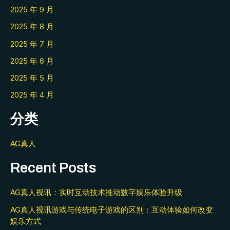
2025 年 9 月
2025 年 8 月
2025 年 7 月
2025 年 6 月
2025 年 5 月
2025 年 4 月
分类
AG真人
Recent Posts
AG真人视讯：实时互动技术推动数字娱乐体验升级
AG真人视讯游戏与传统电子游戏的区别：互动体验如何改变
娱乐方式