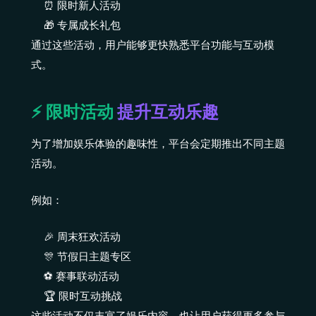
⏰ 限时新人活动
🎁 专属成长礼包
通过这些活动，用户能够更快熟悉平台功能与互动模
式。
⚡ 限时活动
提升互动乐趣
为了增加娱乐体验的趣味性，平台会定期推出不同主题
活动。
例如：
🎉 周末狂欢活动
🎊 节假日主题专区
⚽ 赛事联动活动
🏆 限时互动挑战
这些活动不仅丰富了娱乐内容，也让用户获得更多参与