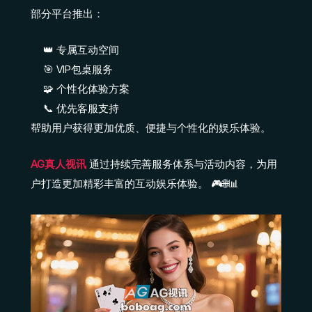
部分平台推出：
👑 专属互动空间
🎯 VIP包桌服务
🧩 个性化体验方案
📞 优先客服支持
帮助用户获得更加优质、便捷与个性化的娱乐体验。
AG真人视讯
通过持续完善服务体系与活动内容，为用
户打造更加精彩丰富的互动娱乐体验。 🎮🌐📊