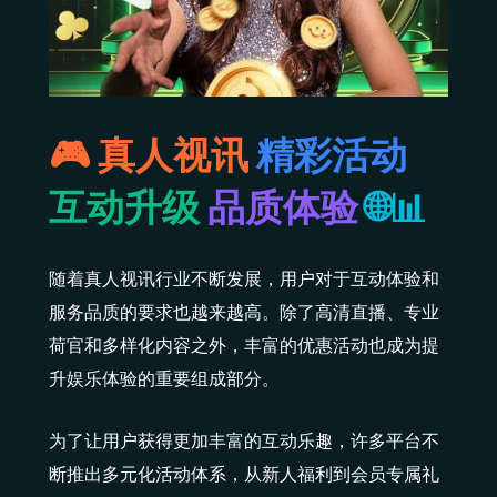
🎮 真人视讯
精彩活动
互动升级
品质体验
🌐📊
随着真人视讯行业不断发展，用户对于互动体验和
服务品质的要求也越来越高。除了高清直播、专业
荷官和多样化内容之外，丰富的优惠活动也成为提
升娱乐体验的重要组成部分。
为了让用户获得更加丰富的互动乐趣，许多平台不
断推出多元化活动体系，从新人福利到会员专属礼