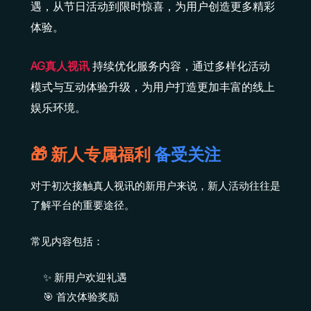
遇，从节日活动到限时惊喜，为用户创造更多精彩
体验。
AG真人视讯
持续优化服务内容，通过多样化活动
模式与互动体验升级，为用户打造更加丰富的线上
娱乐环境。
🎁 新人专属福利
备受关注
对于初次接触真人视讯的新用户来说，新人活动往往是
了解平台的重要途径。
常见内容包括：
✨ 新用户欢迎礼遇
🎯 首次体验奖励