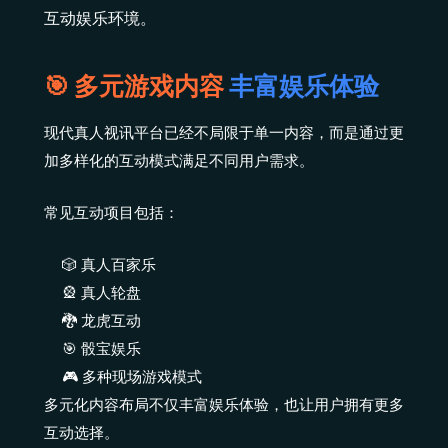
互动娱乐环境。
🎯 多元游戏内容
丰富娱乐体验
现代真人视讯平台已经不局限于单一内容，而是通过更
加多样化的互动模式满足不同用户需求。
常见互动项目包括：
🎲 真人百家乐
🎡 真人轮盘
🐉 龙虎互动
🎯 骰宝娱乐
🎮 多种现场游戏模式
多元化内容布局不仅丰富娱乐体验，也让用户拥有更多
互动选择。