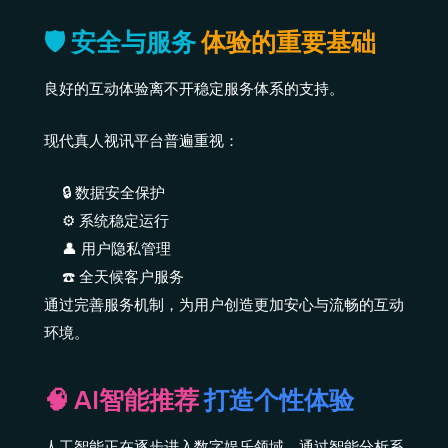
🛡️ 安全与服务
体验的重要基础
良好的互动体验离不开稳定服务体系的支持。
现代真人视讯平台普遍重视：
🔒 数据安全保护
⚙️ 系统稳定运行
👤 用户隐私管理
☎️ 全天候客户服务
通过完善服务机制，为用户创造更加安心与流畅的互动
环境。
🧠 AI智能推荐
打造个性体验
人工智能正在逐步进入数字娱乐领域，通过智能分析系