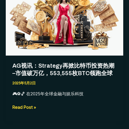
元
Strategy
再
掀
比
特
币
投
资
热
AG视讯：Strategy再掀比特币投资热潮
潮
–市值破万亿，553,555枚BTC领跑全球
–
市
2025年5月2日
值
🎮⚽️🏀 在2025年全球金融与娱乐科技
破
万
Read Post »
亿，
553,555
枚