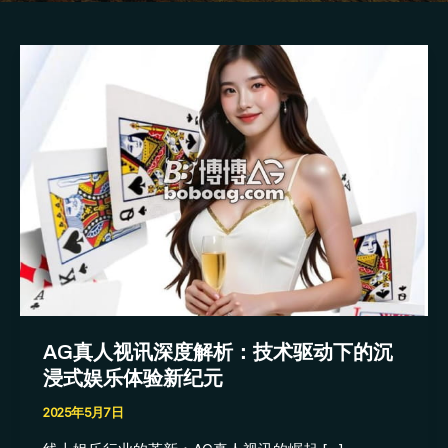
AG
真
人
视
讯
深
度
解
析：
技
术
驱
AG真人视讯深度解析：技术驱动下的沉
动
浸式娱乐体验新纪元
下
的
2025年5月7日
沉