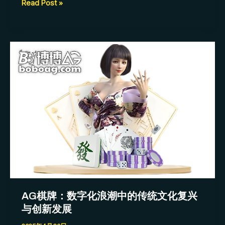
Read Post »
秘
高
胜
率
AG
玩
棋
法
牌：
策
数
略
字
化
浪
潮
中
的
传
统
AG棋牌：数字化浪潮中的传统文化复兴
文
与创新发展
化
复